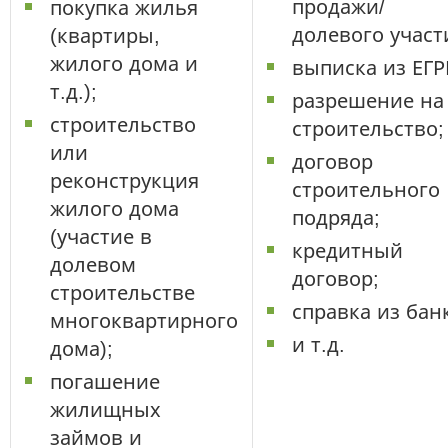
продажи/
покупка жилья
долевого участ
(квартиры,
жилого дома и
выписка из ЕГР
т.д.);
разрешение на
строительство
строительство;
или
договор
реконструкция
строительного
жилого дома
подряда;
(участие в
кредитный
долевом
договор;
строительстве
справка из бан
многоквартирного
и т.д.
дома);
погашение
жилищных
займов и