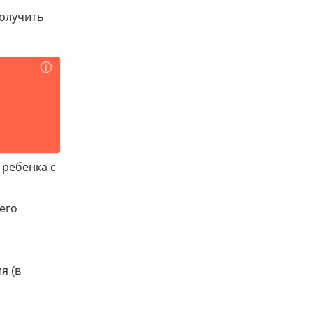
получить
 ребенка с
его
я (в