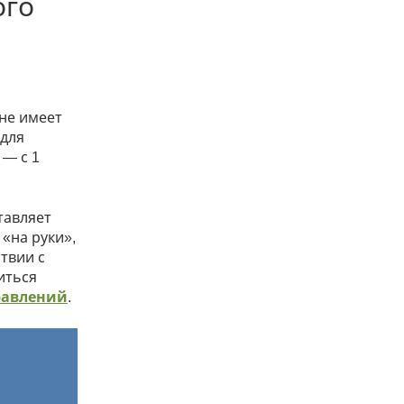
ого
 не имеет
 для
 — с 1
тавляет
 «на руки»,
ствии с
иться
равлений
.