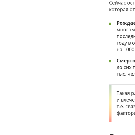
Сейчас ос
которая от
Рожда
многом
последн
году в 
на 1000
Смертн
до сих 
тыс. че
Такая 
и влече
т.е. св
фактор