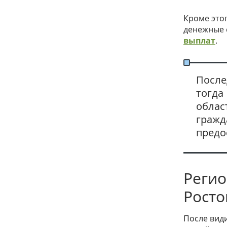
Кроме это
денежные с
выплат
.
После
тогда
облас
гражд
предо
Регио
Росто
После вид