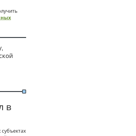
олучить
нных
у,
вской
л в
 субъектах