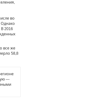
селения,
числе во
 Однако
 В 2016
ожденных
о все же
мерло 58,8
регионе
ную —
онными