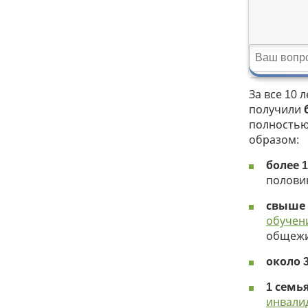
За все 10
получили
полностью
образом:
более 
половин
свыше 
обучен
общежит
около 
1 семь
инвали