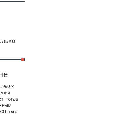
олько
не
1990-х
ления
т, тогда
анным
231 тыс.