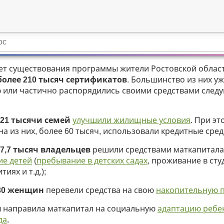
 лет существования программы жители Ростовской облас
более 210 тысяч сертификатов
. Большинство из них у
 или частично распорядились своими средствами сле
121 тысячи семей
улучшили жилищные условия
. При эт
а из них, более 60 тысяч, использовали кредитные сред
7,7 тысяч владельцев
решили средствами маткапитала
ие детей
(
пребывание в детских садах
, проживание в сту
иях и т.д.);
30 женщин
перевели средства на свою
накопительную 
я
направила маткапитал на социальную
адаптацию ребе
да
.