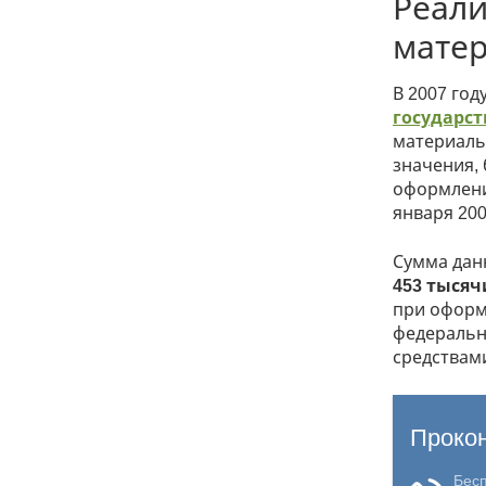
Реал
матер
В 2007 год
государс
материаль
значения,
оформлени
января 200
Сумма дан
453 тысяч
при оформ
федераль
средствам