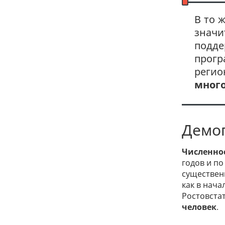
В то 
значи
подде
прог
регио
мног
Демог
Численно
годов и п
существенн
как в нача
Ростовста
человек
.