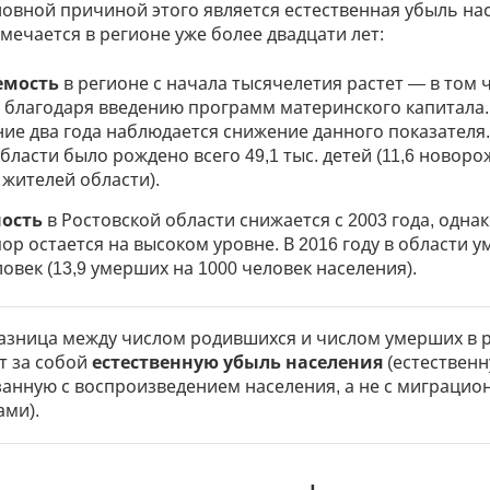
новной причиной этого является естественная убыль на
мечается в регионе уже более двадцати лет:
емость
в регионе с начала тысячелетия растет — в том 
 благодаря введению программ материнского капитала.
ие два года наблюдается снижение данного показателя.
области было рождено всего 49,1 тыс. детей (11,6 новор
 жителей области).
ость
в Ростовской области снижается с 2003 года, однак
пор остается на высоком уровне. В 2016 году в области у
ловек (13,9 умерших на 1000 человек населения).
разница между числом родившихся и числом умерших в 
т за собой
естественную убыль населения
(естествен
язанную с воспроизведением населения, а не с миграци
ами).