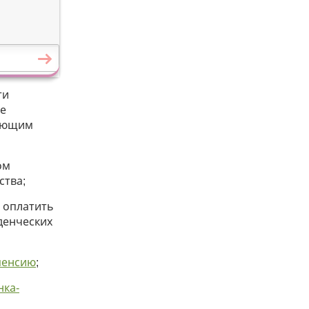
ти
же
дующим
ом
ства;
 оплатить
денческих
пенсию
;
нка-