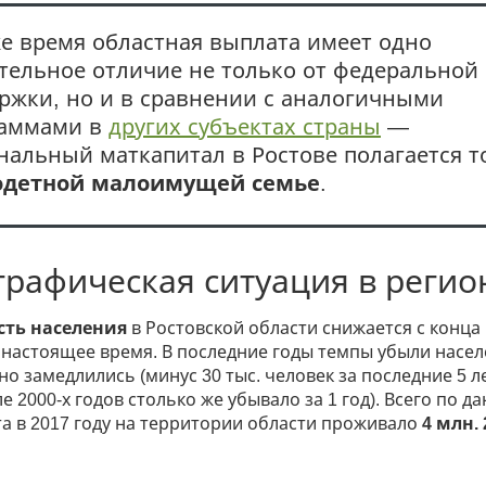
же время областная выплата имеет одно
тельное отличие не только от федеральной
ржки, но и в сравнении с аналогичными
раммами в
других субъектах страны
—
нальный маткапитал в Ростове полагается т
одетной малоимущей семье
.
рафическая ситуация в регио
сть населения
в Ростовской области снижается с конца 
о настоящее время. В последние годы темпы убыли насе
о замедлились (минус 30 тыс. человек за последние 5 ле
ле 2000-х годов столько же убывало за 1 год). Всего по д
та в 2017 году на территории области проживало
4 млн. 